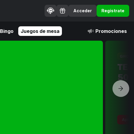
Acceder
Regístrate
Bingo
Juegos de mesa
Promociones
Apren