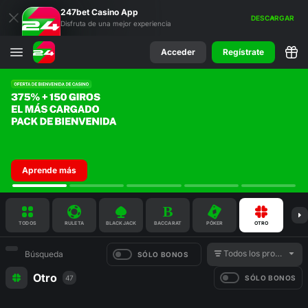
Proveedor
247bet
Casino
App
DESCARGAR
Disfruta de una mejor experiencia
Acceder
Regístrate
Aprende más
TODOS
RULETA
BLACKJACK
BACCARAT
PÓKER
OTRO
Todos los proveedore
SÓLO BONOS
Otro
47
SÓLO BONOS