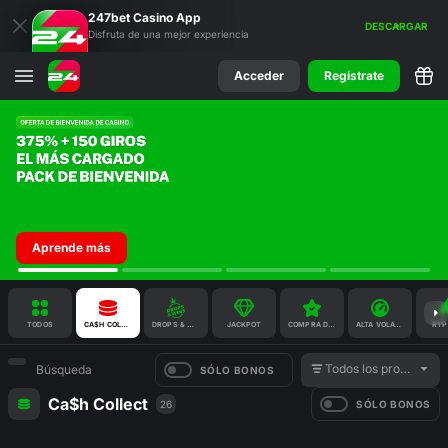
Proveedor
247bet
Casino
App
DESCARGAR
Disfruta de una mejor experiencia
Acceder
Regístrate
Aprende más
TODOS
CA$H COLLECT
DROPS & WINS
JACKPOT
COMPRA DE BONOS
ALTA VOLATILIDAD
RTP
Todos los proveedore
SÓLO BONOS
Ca$h Collect
26
SÓLO BONOS