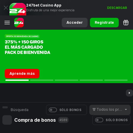
Proveedor
247bet
Casino
App
DESCARGAR
Disfruta de una mejor experiencia
Acceder
Regístrate
Aprende más
TODOS
CA$H COLLECT
DROPS & WINS
JACKPOT
COMPRA DE BONOS
ALTA VOLATILIDAD
RTP
Todos los proveedo
SÓLO BONOS
Compra de bonos
4589
SÓLO BONOS