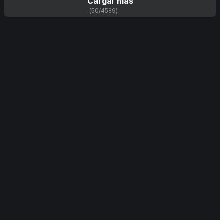
Cargar más
(
50
/
4589
)