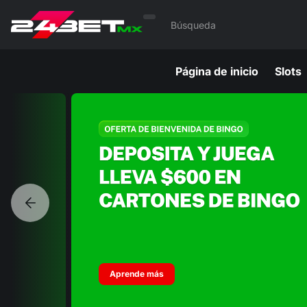
Proveedor
Página de inicio
Slots
Aprende más